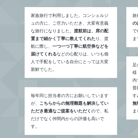
家族旅行で利用しました。コンシェルジ
旅
ュの方に、ご尽力いただき、大変有意義
の
な旅行になりました。
渡航前は、席の配
で
置まで細かく丁寧に教えてくれた
り、渡
ま
航に際し、
一つ一つ丁寧に航空券などを
届けてくれる
などの心配りは、いつも個
人で手配をしている自分にとっては大変
足
新鮮でした。
様
内
普
毎年同じ担当者の方にお願いしています
す
が、
こちらからの無理難題も解決してい
無
ただき最適なご提案をいただく
ので、私
ま
だけでなく仲間内からの評価も高いで
す。